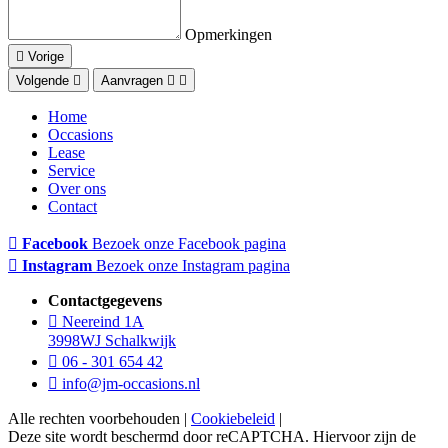
Opmerkingen
Vorige
Volgende
Aanvragen
Home
Occasions
Lease
Service
Over ons
Contact
Facebook
Bezoek onze Facebook pagina
Instagram
Bezoek onze Instagram pagina
Contactgegevens
Neereind 1A
3998WJ Schalkwijk
06 - 301 654 42
info@jm-occasions.nl
Alle rechten voorbehouden |
Cookiebeleid
|
Deze site wordt beschermd door reCAPTCHA. Hiervoor zijn de