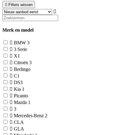
Filters wissen
Merk en model
BMW
3
3 Serie
X1
Citroën
3
Berlingo
C1
DS3
Kia
1
Picanto
Mazda
1
3
Mercedes-Benz
2
CLA
GLA