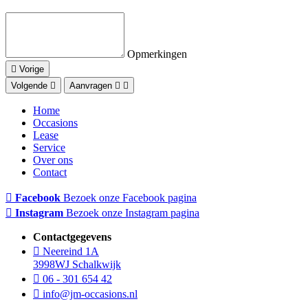
Opmerkingen
Vorige
Volgende
Aanvragen
Home
Occasions
Lease
Service
Over ons
Contact
Facebook
Bezoek onze Facebook pagina
Instagram
Bezoek onze Instagram pagina
Contactgegevens
Neereind 1A
3998WJ Schalkwijk
06 - 301 654 42
info@jm-occasions.nl